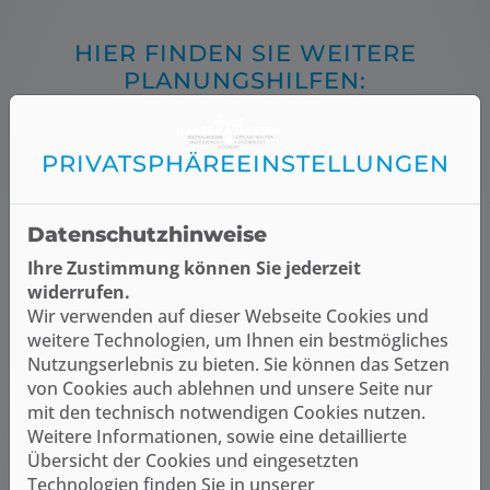
HIER FINDEN SIE WEITERE
PLANUNGSHILFEN:
PRIVATSPHÄRE­EINSTELLUNGEN
Datenschutzhinweise
Ihre Zustimmung können Sie jederzeit
widerrufen.
Wir verwenden auf dieser Webseite Cookies und
weitere Technologien, um Ihnen ein bestmögliches
Nutzungserlebnis zu bieten. Sie können das Setzen
3D-Badplaner
von Cookies auch ablehnen und unsere Seite nur
mit den technisch notwendigen Cookies nutzen.
Mit dem 3D-Badplaner haben Sie die
Weitere Informationen, sowie eine detaillierte
Möglichkeit Ihr Bad direkt auf
Übersicht der Cookies und eingesetzten
unserer Webseite zu planen.
Technologien finden Sie in unserer