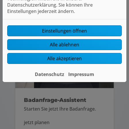
Datenschutzerklärung. Sie können Ihre
jetzt planen
Einstellungen jederzeit ändern.
Einstellungen öffnen
Alle ablehnen
Alle akzeptieren
Datenschutz
Impressum
Badanfrage-Assistent
Starten Sie jetzt Ihre Badanfrage.
jetzt planen