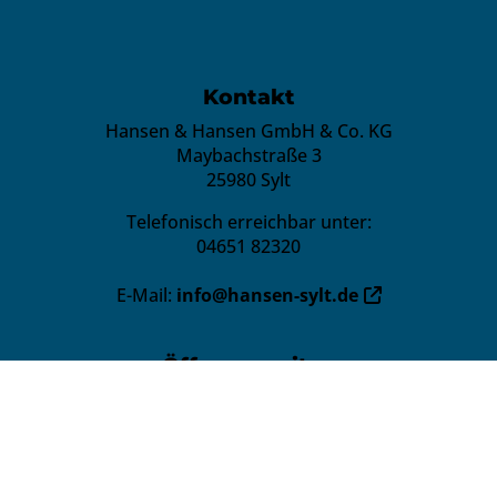
FOOTER - KONTAKTDATEN UND ÖFFN
Kontakt
Hansen & Hansen GmbH & Co. KG
Maybachstraße 3
25980 Sylt
Telefonisch erreichbar unter:
04651 82320
E-Mail:
info@hansen-sylt.de
Öffnungszeiten
Montag – Donnerstag:
7:30 - 16:00 Uhr
Freitag:
7:30 - 12:00 Uhr