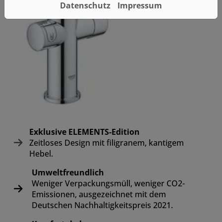
Datenschutz
Impressum
Exklusive ELEMENTS-Edition
Zeitloses Design mit filigranem, kantigem
Hebel.
Umweltfreundlich
Weniger Verpackungsmüll, weniger CO2-
Emissionen, ausgezeichnet mit dem
Deutschen Nachhaltigkeitspreis 2021.