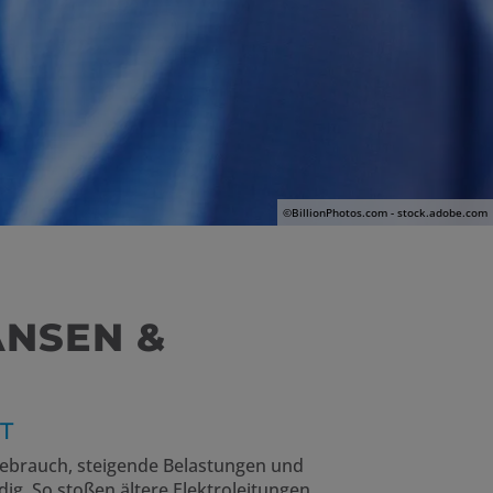
©BillionPhotos.com - stock.adobe.com
ANSEN &
T
Gebrauch, steigende Belastungen und
. So stoßen ältere Elektroleitungen