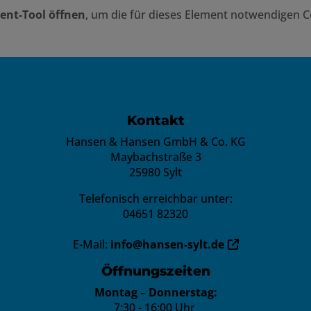
ent-Tool öffnen
, um die für dieses Element notwendigen C
UNGSZEITEN
Kontakt
Hansen & Hansen GmbH & Co. KG
Maybachstraße 3
25980 Sylt
Telefonisch erreichbar unter:
04651 82320
E-Mail:
info@hansen-sylt.de
Öffnungszeiten
Montag – Donnerstag:
7:30 - 16:00 Uhr