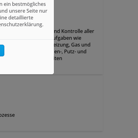
n ein bestmögliches
und unsere Seite nur
e detaillierte
enschutzerklärung.
oordination, Aufsicht und Kontrolle aller
Modernisierungsaufgaben wie
Demontage, Sanitär, Heizung, Gas und
n
Elektro inklusive Fliesen-, Putz- und
Malerarbeiten
ozesse