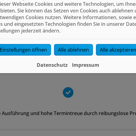
ieser Webseite Cookies und weitere Technologien, um Ihne
bieten. Sie können das Setzen von Cookies auch ablehnen 
twendigen Cookies nutzen. Weitere Informationen, sowie ein
s und eingesetzten Technologien finden Sie in unserer Dat
tellungen jederzeit ändern.
Umfassende Beratung in Bezug auf die
K
möglichen Maßnahmen für den
wirtschaftlichsten Weg zum besten
Einstellungen öffnen
Alle ablehnen
Alle akzeptiere
Ergebnis
Datenschutz
Impressum
e Ausführung und hohe Termintreue durch reibungslose Pr