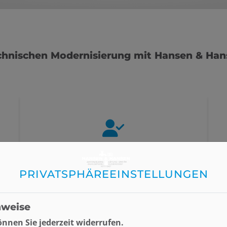
technischen Modernisierung mit Hansen & Ha
Ein einziger Ansprechpartner für alle
PRIVATSPHÄRE­EINSTELLUNGEN
technischen Fragen statt viele
verschiedene Handwerker
nweise
nnen Sie jederzeit widerrufen.